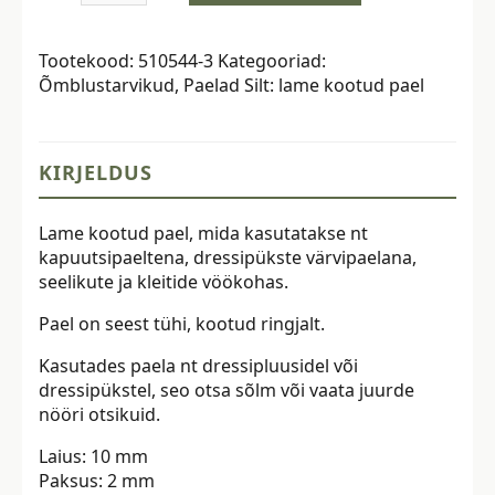
kootud
pael,
Tootekood:
510544-3
Kategooriad:
10
Õmblustarvikud
,
Paelad
Silt:
lame kootud pael
mm,
roosa
kogus
KIRJELDUS
Lame kootud pael, mida kasutatakse nt
kapuutsipaeltena, dressipükste värvipaelana,
seelikute ja kleitide vöökohas.
Pael on seest tühi, kootud ringjalt.
Kasutades paela nt dressipluusidel või
dressipükstel, seo otsa sõlm või vaata juurde
nööri otsikuid.
Laius: 10 mm
Paksus: 2 mm