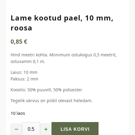
Lame kootud pael, 10 mm,
roosa
0,85
€
Hind meetri kohta. Miinimum ostukogus 0,5 meetrit,
ostusamm 0,1 m.
Laius: 10 mm
Paksus: 2 mm
Koostis: 50% puuvill, 50% polüester
Tegelik värvus on pildil olevast heledam.
10 laos
−
+
LISA KORVI
Lame