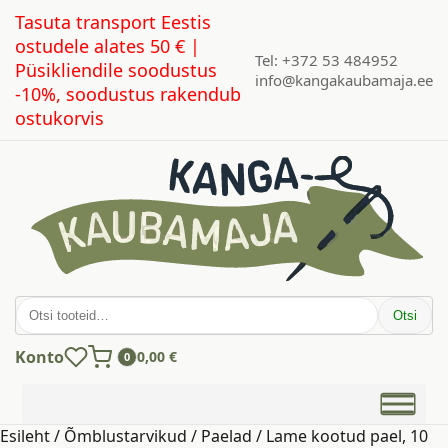
Tasuta transport Eestis
ostudele alates 50 € |
Tel: +372 53 484952
Püsikliendile soodustus
info@kangakaubamaja.ee
-10%, soodustus rakendub
ostukorvis
Otsi:
Otsi
Konto
0,00
€
0
Esileht
/
Õmblustarvikud
/
Paelad
/ Lame kootud pael, 10