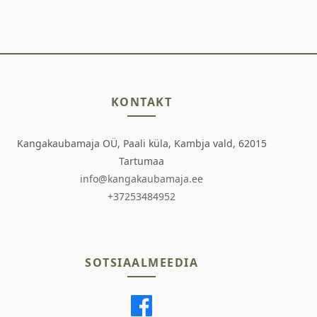
KONTAKT
Kangakaubamaja OÜ, Paali küla, Kambja vald, 62015
Tartumaa
info@kangakaubamaja.ee
+37253484952
SOTSIAALMEEDIA