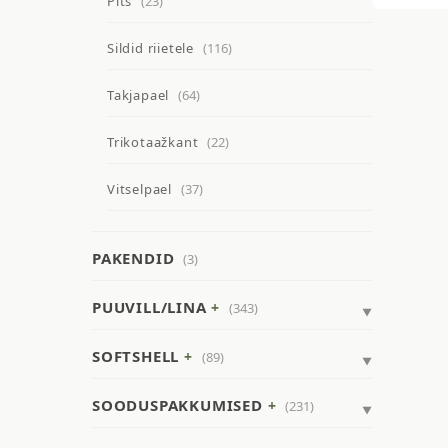
Pits
(23)
Sildid riietele
(116)
Takjapael
(64)
Trikotaažkant
(22)
Vitselpael
(37)
PAKENDID
(3)
PUUVILL/LINA
(343)
SOFTSHELL
(89)
SOODUSPAKKUMISED
(231)