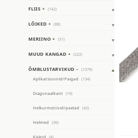
FLIIS
(142)
LÕIKED
(88)
MERIINO
(51)
MUUD KANGAD
(222)
ÕMBLUSTARVIKUD
(1379)
Aplikatsioonid/Paigad
(134)
Diagonaalkant
(19)
Helkurmotiivid/paelad
(42)
Helmed
(36)
Käärid
(4)