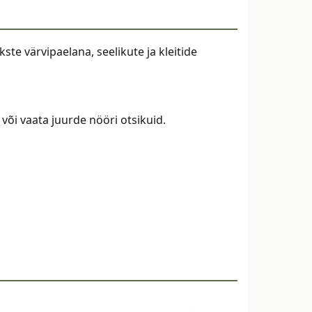
te värvipaelana, seelikute ja kleitide
või vaata juurde nööri otsikuid.