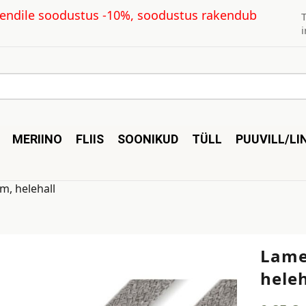
kliendile soodustus -10%, soodustus rakendub
MERIINO
FLIIS
SOONIKUD
TÜLL
PUUVILL/LI
m, helehall
Lame
heleh