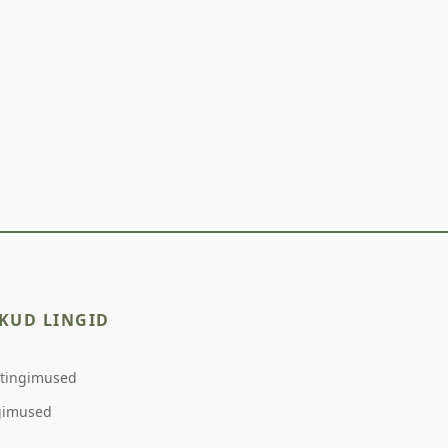
KUD LINGID
stingimused
gimused