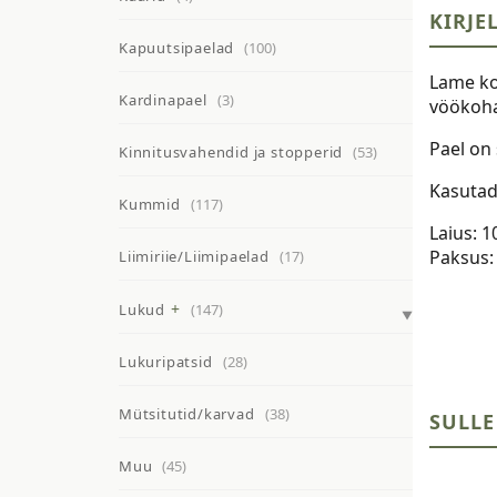
KIRJE
Kapuutsipaelad
(100)
Lame koo
Kardinapael
(3)
vöökoha
Pael on 
Kinnitusvahendid ja stopperid
(53)
Kasutade
Kummid
(117)
Laius: 
Paksus
Liimiriie/Liimipaelad
(17)
Lukud
(147)
Lukuripatsid
(28)
Mütsitutid/karvad
(38)
SULLE
Muu
(45)