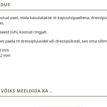
LDUS
tud pael, mida kasutatakse nt kapuutsipaeltena, dressipüks
s.
seest tühi, kootud ringjalt.
s paela nt dressipluusidel või dressipükstel, seo otsa sõlm 
10 mm
: 2 mm
 VÕIKS MEELDIDA KA ..