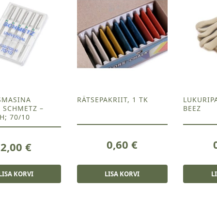
SMASINA
RÄTSEPAKRIIT, 1 TK
LUKURIP
 SCHMETZ –
BEEZ
H; 70/10
0,60
€
2,00
€
LISA KORVI
LISA KORVI
L