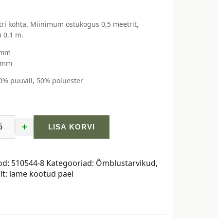
ri kohta. Miinimum ostukogus 0,5 meetrit,
 0,1 m.
 mm
2 mm
50% puuvill, 50% polüester
+
LISA KORVI
od:
510544-8
Kategooriad:
Õmblustarvikud
,
ilt:
lame kootud pael