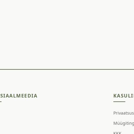
SIAALMEEDIA
KASULI
Privaatsu
Müügitin
KKK