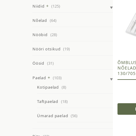
Niidid
(125)
Nõelad
(64)
Nööbid
(28)
Nööri otsikud
(19)
ÕMBLU
Öösid
(31)
NÕELAD
130/705
Paelad
(103)
Kotipaelad
(8)
Taftpaelad
(18)
Ümarad paelad
(56)