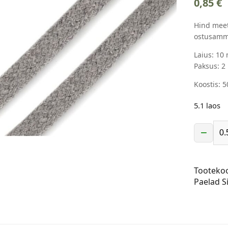
0,85
€
Hind meet
ostusamm
Laius: 10
Paksus: 
Koostis: 
5.1 laos
−
Lame
kootud
pael,
Tooteko
10
Paelad
S
mm,
helehall
kogus