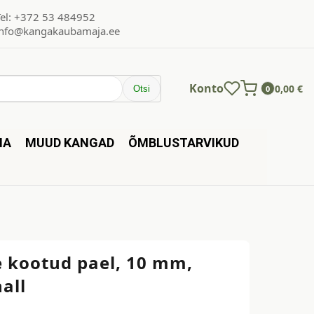
Tel: +372 53 484952
info@kangakaubamaja.ee
Konto
0,00
€
Otsi
0
NA
MUUD KANGAD
ÕMBLUSTARVIKUD
 kootud pael, 10 mm,
all