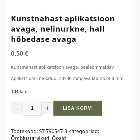
Kunstnahast aplikatsioon
avaga, nelinurkne, hall
hõbedase avaga
0,50
€
Kunstnahast aplikatsioon avaga, pealeõmmeldav
Aplikatsiooni mõõdud: 30×30 mm; ava läbimõõt 8 mm.
104 laos
−
+
LISA KORVI
Kunstnahast
aplikatsioon
avaga,
Tootekood:
ST-790547-3
Kategooriad:
nelinurkne,
Õmblustarvikud
,
Öösid
hall