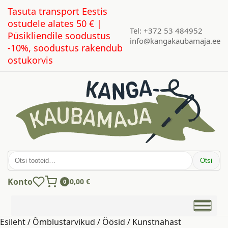
Tasuta transport Eestis
ostudele alates 50 € |
Tel: +372 53 484952
Püsikliendile soodustus
info@kangakaubamaja.ee
-10%, soodustus rakendub
ostukorvis
Otsi:
Otsi
Konto
0,00
€
0
Esileht
/
Õmblustarvikud
/
Öösid
/ Kunstnahast