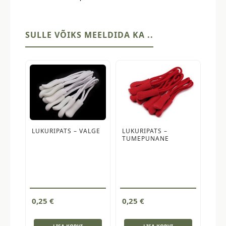
hõbedase
avaga
kogus
SULLE VÕIKS MEELDIDA KA ..
LUKURIPATS – VALGE
LUKURIPATS –
TUMEPUNANE
0,25
€
0,25
€