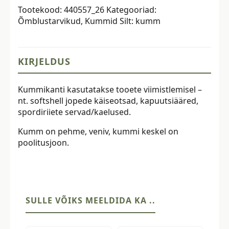
Tootekood:
440557_26
Kategooriad:
tumeroheline
Õmblustarvikud
,
Kummid
Silt:
kumm
kogus
KIRJELDUS
Kummikanti kasutatakse tooete viimistlemisel –
nt. softshell jopede käiseotsad, kapuutsiääred,
spordiriiete servad/kaelused.
Kumm on pehme, veniv, kummi keskel on
poolitusjoon.
SULLE VÕIKS MEELDIDA KA ..