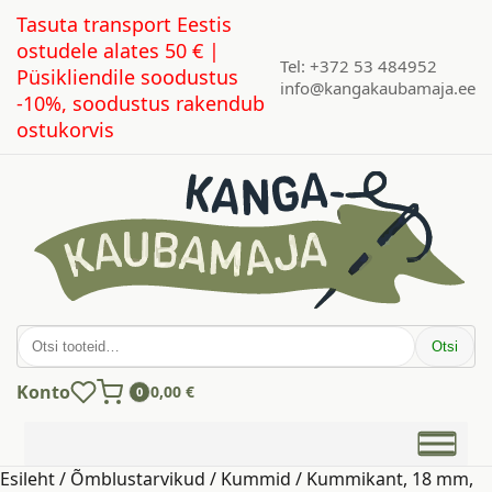
Tasuta transport Eestis
ostudele alates 50 € |
Tel: +372 53 484952
Püsikliendile soodustus
info@kangakaubamaja.ee
-10%, soodustus rakendub
ostukorvis
Otsi:
Otsi
Konto
0,00
€
0
Esileht
/
Õmblustarvikud
/
Kummid
/ Kummikant, 18 mm,