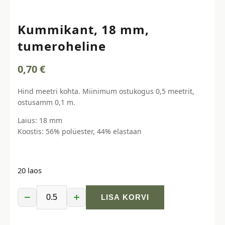
Kummikant, 18 mm,
tumeroheline
0,70
€
Hind meetri kohta. Miinimum ostukogus 0,5 meetrit,
ostusamm 0,1 m.
Laius: 18 mm
Koostis: 56% polüester, 44% elastaan
20 laos
−
+
LISA KORVI
Kummikant,
18
mm,