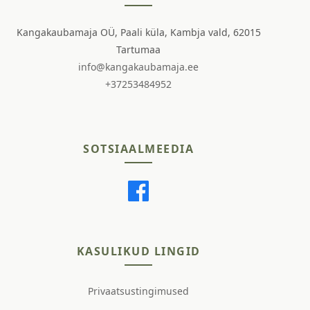
Kangakaubamaja OÜ, Paali küla, Kambja vald, 62015
Tartumaa
info@kangakaubamaja.ee
+37253484952
SOTSIAALMEEDIA
KASULIKUD LINGID
Privaatsustingimused