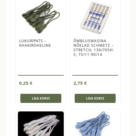
LUKURIPATS –
ÕMBLUSMASINA
KHAKIROHELINE
NÕELAD SCHMETZ –
STRETCH; 130/705H-
S; 75/11-90/14
0,25
€
2,75
€
LISA KORVI
LISA KORVI