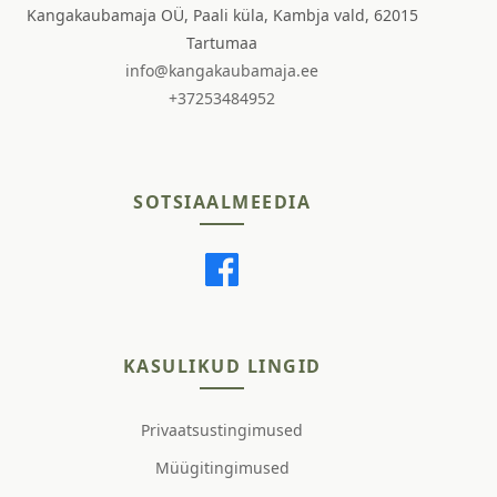
Kangakaubamaja OÜ, Paali küla, Kambja vald, 62015
Tartumaa
info@kangakaubamaja.ee
+37253484952
SOTSIAALMEEDIA
KASULIKUD LINGID
Privaatsustingimused
Müügitingimused