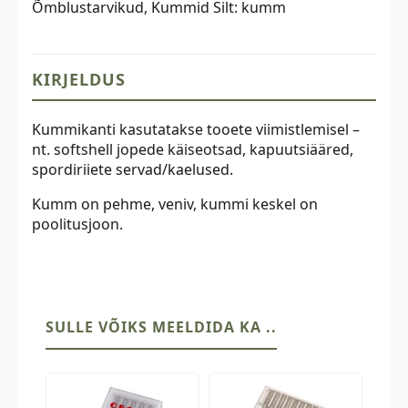
Õmblustarvikud
,
Kummid
Silt:
kumm
kogus
KIRJELDUS
Kummikanti kasutatakse tooete viimistlemisel –
nt. softshell jopede käiseotsad, kapuutsiääred,
spordiriiete servad/kaelused.
Kumm on pehme, veniv, kummi keskel on
poolitusjoon.
SULLE VÕIKS MEELDIDA KA ..