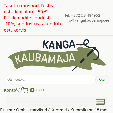
Tasuta transport Eestis
ostudele alates 50 € |
Tel: +372 53 484952
Püsikliendile soodustus
info@kangakaubamaja.ee
-10%, soodustus rakendub
ostukorvis
Otsi:
Otsi
Konto
0,00
€
0
Esileht
/
Õmblustarvikud
/
Kummid
/ Kummikant, 18 mm,