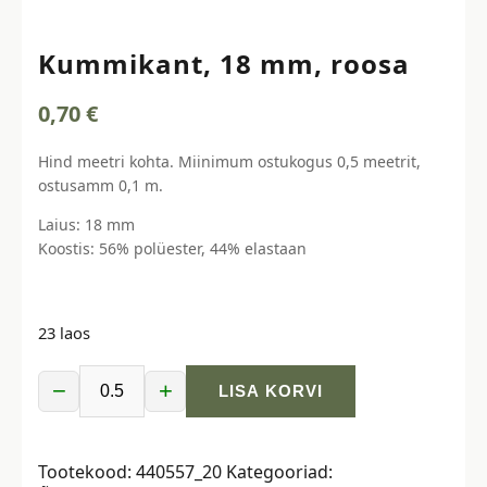
Kummikant, 18 mm, roosa
0,70
€
Hind meetri kohta. Miinimum ostukogus 0,5 meetrit,
ostusamm 0,1 m.
Laius: 18 mm
Koostis: 56% polüester, 44% elastaan
23 laos
−
+
LISA KORVI
Kummikant,
18
mm,
Tootekood:
440557_20
Kategooriad:
roosa