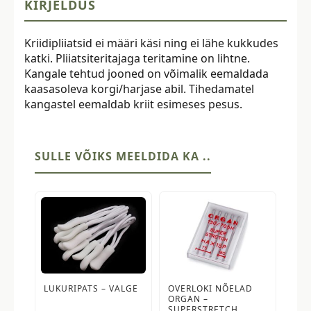
KIRJELDUS
Kriidipliiatsid ei määri käsi ning ei lähe kukkudes
katki. Pliiatsiteritajaga teritamine on lihtne.
Kangale tehtud jooned on võimalik eemaldada
kaasasoleva korgi/harjase abil. Tihedamatel
kangastel eemaldab kriit esimeses pesus.
SULLE VÕIKS MEELDIDA KA ..
LUKURIPATS – VALGE
OVERLOKI NÕELAD
ORGAN –
SUPERSTRETCH,