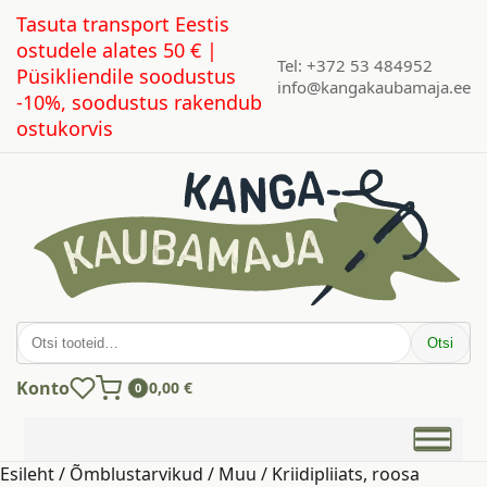
Tasuta transport Eestis
ostudele alates 50 € |
Tel: +372 53 484952
Püsikliendile soodustus
info@kangakaubamaja.ee
-10%, soodustus rakendub
ostukorvis
Otsi:
Otsi
Konto
0,00
€
0
Esileht
/
Õmblustarvikud
/
Muu
/ Kriidipliiats, roosa