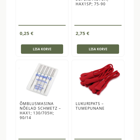
HAX1SP; 75-90
0,25
€
2,75
€
LISA KORVI
LISA KORVI
ÕMBLUSMASINA
LUKURIPATS –
NÕELAD SCHMETZ –
TUMEPUNANE
HAX1; 130/705H;
90/14