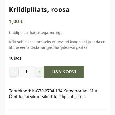
Kriidipliiats, roosa
1,00
€
Kriidipliiats harjastega korgiga.
Kriit sobib kasutamiseks erinevatel kangastel ja seda on
lihtne eemaldada kangast harjates või pestes.
10 laos
−
+
LISA KORVI
Kriidipliiats,
roosa
kogus
Tootekood:
K-G70-2704-134
Kategooriad:
Muu
,
Õmblustarvikud
Sildid:
kriidipliiats
,
kriit