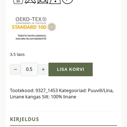
3.5 laos
−
+
LISA KORVI
Kivipestud
linane
kangas,
Tootekood:
9327_1453
Kategooriad:
Puuvill/Lina
,
hallikas-
Linane kangas
Silt:
100% linane
beež
kogus
KIRJELDUS