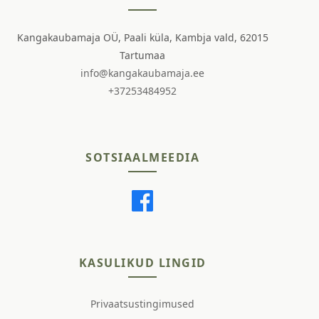
Kangakaubamaja OÜ, Paali küla, Kambja vald, 62015
Tartumaa
info@kangakaubamaja.ee
+37253484952
SOTSIAALMEEDIA
KASULIKUD LINGID
Privaatsustingimused