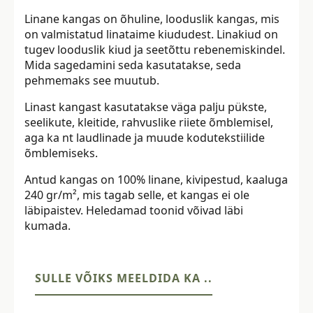
Linane kangas on õhuline, looduslik kangas, mis
on valmistatud linataime kiududest. Linakiud on
tugev looduslik kiud ja seetõttu rebenemiskindel.
Mida sagedamini seda kasutatakse, seda
pehmemaks see muutub.
Linast kangast kasutatakse väga palju pükste,
seelikute, kleitide, rahvuslike riiete õmblemisel,
aga ka nt laudlinade ja muude kodutekstiilide
õmblemiseks.
Antud kangas on 100% linane, kivipestud, kaaluga
240 gr/m², mis tagab selle, et kangas ei ole
läbipaistev. Heledamad toonid võivad läbi
kumada.
SULLE VÕIKS MEELDIDA KA ..