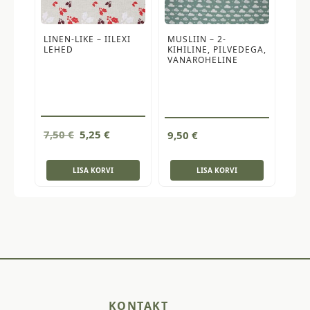
LINEN-LIKE – IILEXI
MUSLIIN – 2-
LEHED
KIHILINE, PILVEDEGA,
VANAROHELINE
Algne
Current
7,50
€
5,25
€
9,50
€
hind
price
oli:
is:
LISA KORVI
LISA KORVI
7,50 €.
5,25 €.
KONTAKT