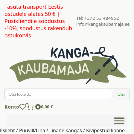
Tasuta transport Eestis
ostudele alates 50 € |
Tel: +372 53 484952
Püsikliendile soodustus
info@kangakaubamaja.ee
-10%, soodustus rakendub
ostukorvis
Otsi:
Otsi
Konto
0,00
€
0
Esileht
/
Puuvill/Lina
/
Linane kangas
/ Kivipestud linane