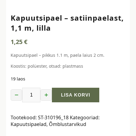
Kapuutsipael – satiinpaelast,
1,1 m, lilla
1,25
€
Kapuutsipael – pikkus 1.1 m, paela laius 2 cm.
Koostis: polüester, otsad: plastmass
19 laos
−
+
LISA KORVI
Kapuutsipael
–
satiinpaelast,
Tootekood:
ST-310196_18
Kategooriad:
1,1
Kapuutsipaelad
,
Õmblustarvikud
m,
lilla