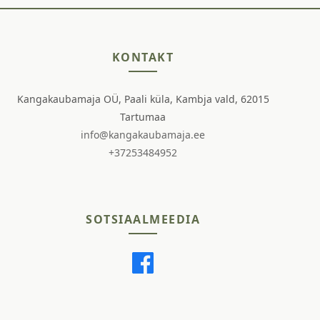
KONTAKT
Kangakaubamaja OÜ, Paali küla, Kambja vald, 62015
Tartumaa
info@kangakaubamaja.ee
+37253484952
SOTSIAALMEEDIA