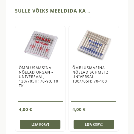
kogus
SULLE VÕIKS MEELDIDA KA ..
ÕMBLUSMASINA
ÕMBLUSMASINA
NÕELAD ORGAN –
NÕELAD SCHMETZ
UNIVERSAAL,
UNIVERSAL –
130/705H; 70-90, 10
130/705H; 70-100
TK
4,00
€
4,00
€
LISA KORVI
LISA KORVI