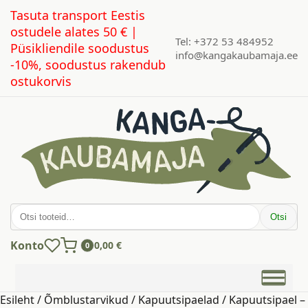
Tasuta transport Eestis
ostudele alates 50 € |
Tel: +372 53 484952
Püsikliendile soodustus
info@kangakaubamaja.ee
-10%, soodustus rakendub
ostukorvis
Otsi:
Otsi
Konto
0,00
€
0
Esileht
/
Õmblustarvikud
/
Kapuutsipaelad
/ Kapuutsipael –