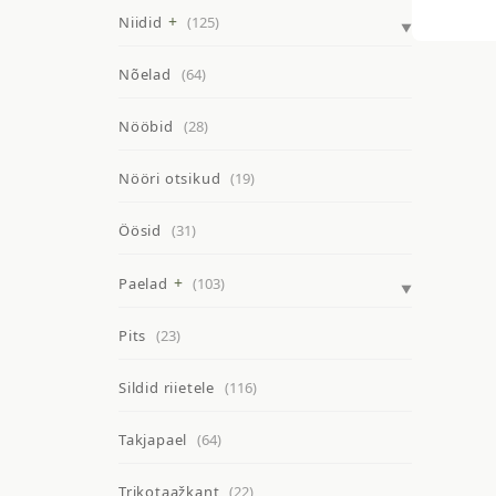
Niidid
(125)
Nõelad
(64)
Nööbid
(28)
Nööri otsikud
(19)
Öösid
(31)
Paelad
(103)
Pits
(23)
Sildid riietele
(116)
Takjapael
(64)
Trikotaažkant
(22)