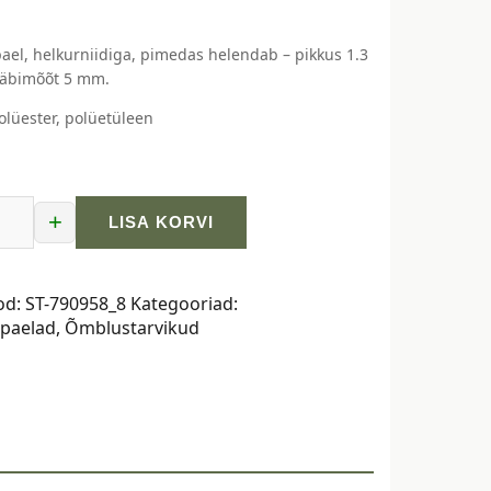
ael, helkurniidiga, pimedas helendab – pikkus 1.3
läbimõõt 5 mm.
olüester, polüetüleen
+
LISA KORVI
idiga
pael
od:
ST-790958_8
Kategooriad:
ipaelad
,
Õmblustarvikud