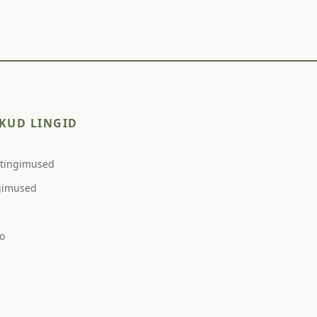
KUD LINGID
stingimused
gimused
o