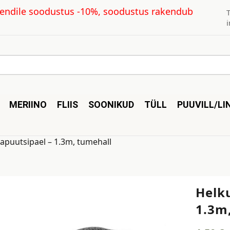
kliendile soodustus -10%, soodustus rakendub
MERIINO
FLIIS
SOONIKUD
TÜLL
PUUVILL/LI
kapuutsipael – 1.3m, tumehall
Helku
1.3m