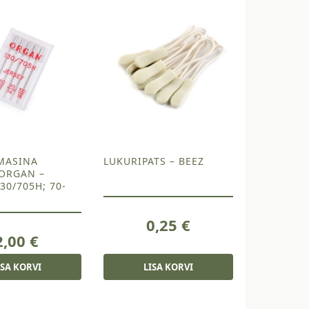
MASINA
LUKURIPATS – BEEZ
ORGAN –
130/705H; 70-
0,25
€
2,00
€
ISA KORVI
LISA KORVI