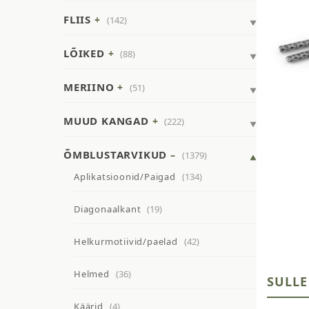
FLIIS
(142)
LÕIKED
(88)
MERIINO
(51)
MUUD KANGAD
(222)
ÕMBLUSTARVIKUD
(1379)
Aplikatsioonid/Paigad
(134)
Diagonaalkant
(19)
Helkurmotiivid/paelad
(42)
Helmed
(36)
SULLE
Käärid
(4)