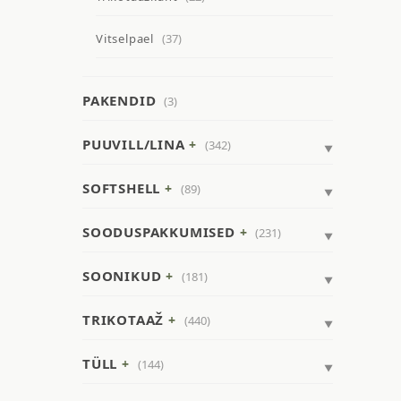
Vitselpael
(37)
PAKENDID
(3)
PUUVILL/LINA
(342)
SOFTSHELL
(89)
SOODUSPAKKUMISED
(231)
SOONIKUD
(181)
TRIKOTAAŽ
(440)
TÜLL
(144)