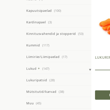
Kapuutsipaelad
(100)
Kardinapael
(3)
Kinnitusvahendid ja stopperid
(53)
Kummid
(117)
Liimiriie/Liimipaelad
(17)
LUKURI
Lukud
(147)
Lukuripatsid
(28)
Mütsitutid/karvad
(38)
Muu
(45)