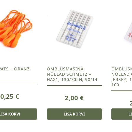
PATS – ORANZ
ÕMBLUSMASINA
ÕMBLUS
NÕELAD SCHMETZ –
NÕELAD 
HAX1; 130/705H; 90/14
JERSEY; 
100
0,25
€
2,00
€
LISA KORVI
LISA KORVI
L