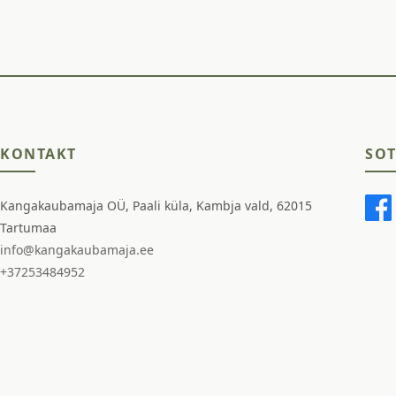
KONTAKT
SOT
Kangakaubamaja OÜ, Paali küla, Kambja vald, 62015
Tartumaa
info@kangakaubamaja.ee
+37253484952