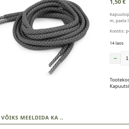
1,50
€
Kapuutsip
m, paela 
Koostis: p
14 laos
−
Helkurni
kapuutsi
–
Tooteko
1.3m,
Kapuuts
tumehall
kogus
 VÕIKS MEELDIDA KA ..