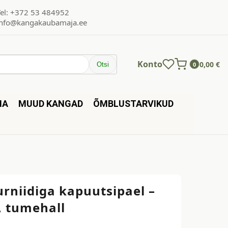
Tel: +372 53 484952
info@kangakaubamaja.ee
Konto
0,00
€
Otsi
0
NA
MUUD KANGAD
ÕMBLUSTARVIKUD
rniidiga kapuutsipael –
, tumehall