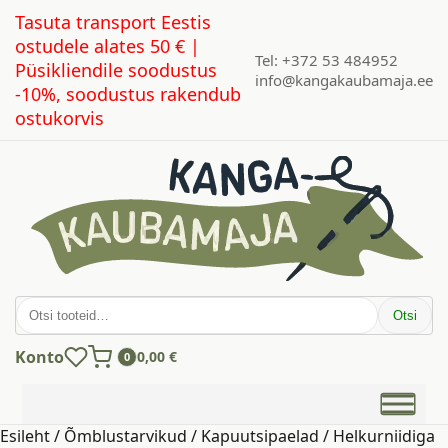
Tasuta transport Eestis
ostudele alates 50 € |
Tel: +372 53 484952
Püsikliendile soodustus
info@kangakaubamaja.ee
-10%, soodustus rakendub
ostukorvis
Otsi:
Otsi
Konto
0,00
€
0
Esileht
/
Õmblustarvikud
/
Kapuutsipaelad
/ Helkurniidiga