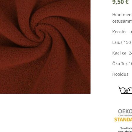
9,50
€
Hind meet
ostusamm
Koostis: 
Laius 150
Kaal ca. 
Öko-Tex 1
Hooldus: