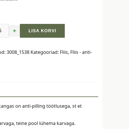
+
LISA KORVI
as,
od:
3008_1538
Kategooriad:
Fliis
,
Fliis - anti-
-
kangas on anti-pilling töötlusega, st et
rvaga, teine pool lühema karvaga.