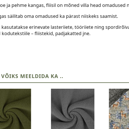
soe ja pehme kangas, fliisil on mõned villa head omadused n
ngas säilitab oma omadused ka pärast niiskeks saamist.
kasutatakse erinevate lasteriiete, tööriiete ning spordirõi
 kodutekstiile – fliistekid, padjakatted jne.
 VÕIKS MEELDIDA KA ..