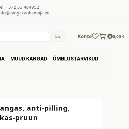
Tel: +372 53 484952
info@kangakaubamaja.ee
Konto
0,00
€
Otsi
0
NA
MUUD KANGAD
ÕMBLUSTARVIKUD
kangas, anti-pilling,
kas-pruun