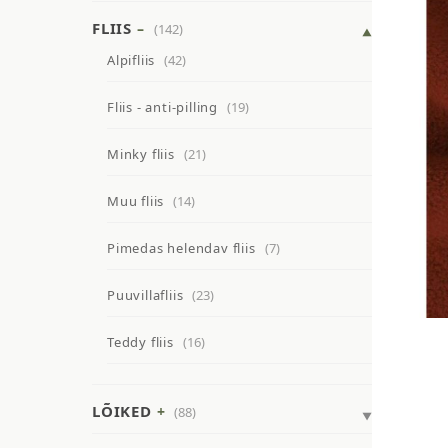
FLIIS
(142)
Alpifliis
(42)
Fliis - anti-pilling
(19)
Minky fliis
(21)
Muu fliis
(14)
Pimedas helendav fliis
(7)
Puuvillafliis
(23)
Teddy fliis
(16)
LÕIKED
(88)