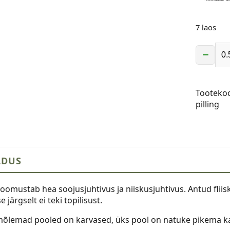
7 laos
−
Fliiskang
anti-
pilling,
Tooteko
punakas
pilling
pruun
kogus
LDUS
seloomustab hea soojusjuhtivus ja niiskusjuhtivus. Antud fliis
 järgselt ei teki topilisust.
õlemad pooled on karvased, üks pool on natuke pikema ka