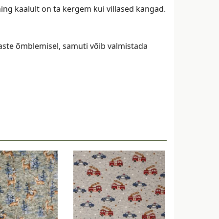
ing kaalult on ta kergem kui villased kangad.
vaste õmblemisel, samuti võib valmistada