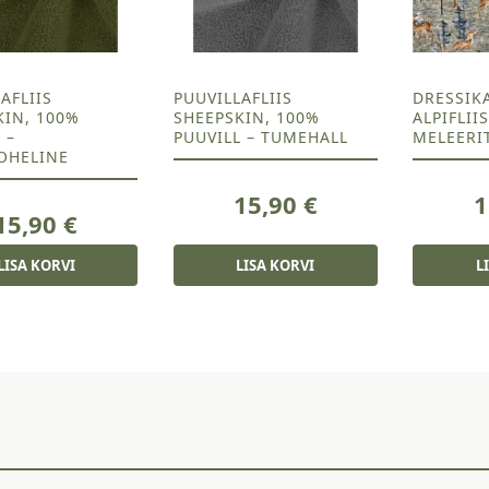
AFLIIS
PUUVILLAFLIIS
DRESSIK
KIN, 100%
SHEEPSKIN, 100%
ALPIFLII
 –
PUUVILL – TUMEHALL
MELEERI
OHELINE
15,90
€
1
15,90
€
LISA KORVI
LISA KORVI
L