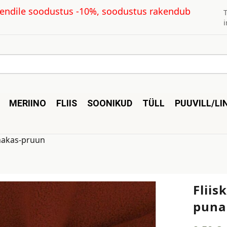
kliendile soodustus -10%, soodustus rakendub
MERIINO
FLIIS
SOONIKUD
TÜLL
PUUVILL/LI
punakas-pruun
Fliis
puna