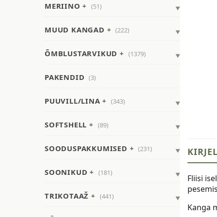
MERIINO
(51)
MUUD KANGAD
(222)
ÕMBLUSTARVIKUD
(1379)
PAKENDID
(3)
PUUVILL/LINA
(343)
SOFTSHELL
(89)
SOODUSPAKKUMISED
(231)
KIRJE
SOONIKUD
(181)
Fliisi i
pesemise
TRIKOTAAŽ
(441)
Kanga m