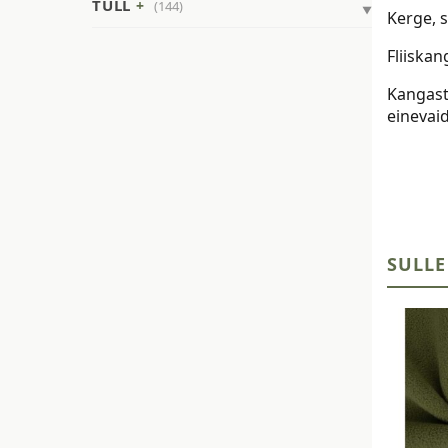
TÜLL
(144)
Kerge, 
Fliiska
Kangast 
einevaid
SULLE