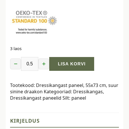
3 laos
−
+
LISA KORVI
Dressikangast
paneel,
55x73
Tootekood:
Dressikangast paneel, 55x73 cm, suur
cm,
sinine draakon
Kategooriad:
Dressikangas
,
suur
Dressikangast paneelid
Silt:
paneel
sinine
draakon
kogus
KIRJELDUS