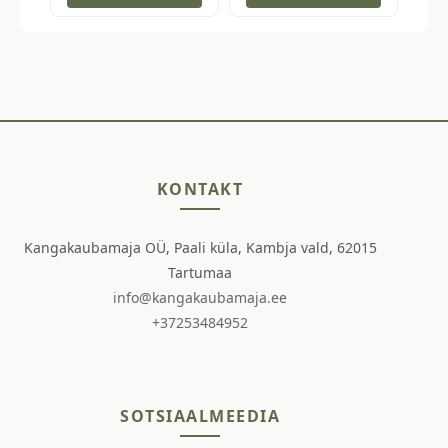
KONTAKT
Kangakaubamaja OÜ, Paali küla, Kambja vald, 62015
Tartumaa
info@kangakaubamaja.ee
+37253484952
SOTSIAALMEEDIA