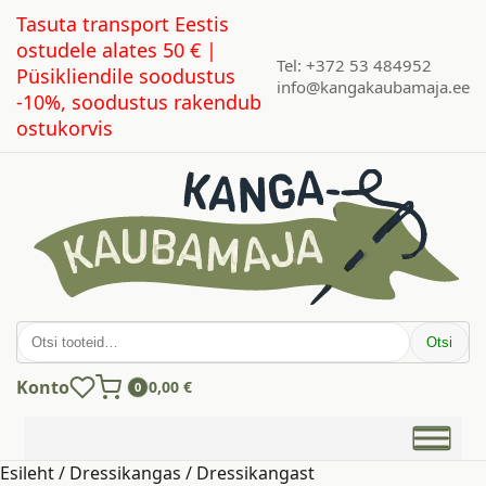
Tasuta transport Eestis
ostudele alates 50 € |
Tel: +372 53 484952
Püsikliendile soodustus
info@kangakaubamaja.ee
-10%, soodustus rakendub
ostukorvis
Otsi:
Otsi
Konto
0,00
€
0
Esileht
/
Dressikangas
/
Dressikangast