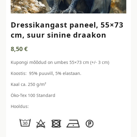
Dressikangast paneel, 55×73
cm, suur sinine draakon
8,50
€
Kupongi mõõdud on umbes 55×73 cm (+/- 3 cm)
Koostis: 95% puuvill, 5% elastaan.
Kaal ca. 250 g/m²
Öko-Tex 100 Standard
Hooldus: