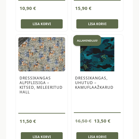
10,90
€
15,90
€
LISA KORVI
LISA KORVI
ALLAHINDLUS!
DRESSIKANGAS
DRESSIKANGAS,
ALPIFLIISIGA –
UHUTUD –
KITSED, MELEERITUD
KAMUFLAAŽKARUD
HALL
Algne
Current
16,50
€
13,50
€
11,50
€
hind
price
oli:
is:
LISA KORVI
LISA KORVI
16,50 €.
13,50 €.