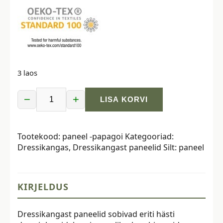
3 laos
−
+
LISA KORVI
Dressikangast
paneel,
40x50
Tootekood:
paneel -papagoi
Kategooriad:
cm,
Dressikangas
,
Dressikangast paneelid
Silt:
paneel
papagoi
kogus
KIRJELDUS
Dressikangast paneelid sobivad eriti hästi