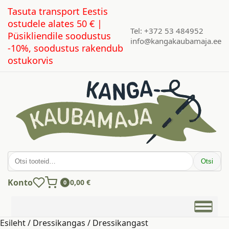
Tasuta transport Eestis
ostudele alates 50 € |
Tel: +372 53 484952
Püsikliendile soodustus
info@kangakaubamaja.ee
-10%, soodustus rakendub
ostukorvis
Otsi:
Otsi
Konto
0,00
€
0
Esileht
/
Dressikangas
/
Dressikangast