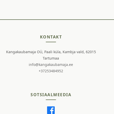
KONTAKT
Kangakaubamaja OÜ, Paali küla, Kambja vald, 62015
Tartumaa
info@kangakaubamaja.ee
+37253484952
SOTSIAALMEEDIA