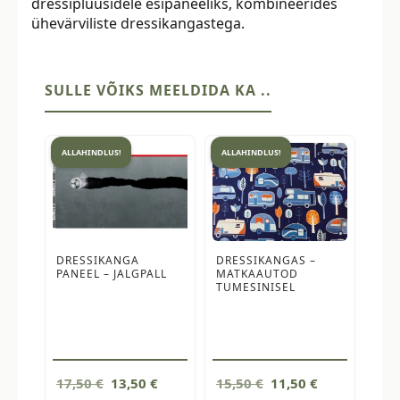
dressipluusidele esipaneeliks, kombineerides
ühevärviliste dressikangastega.
SULLE VÕIKS MEELDIDA KA ..
ALLAHINDLUS!
ALLAHINDLUS!
DRESSIKANGA
DRESSIKANGAS –
PANEEL – JALGPALL
MATKAAUTOD
TUMESINISEL
Algne
Current
Algne
Current
17,50
€
13,50
€
15,50
€
11,50
€
hind
price
hind
price