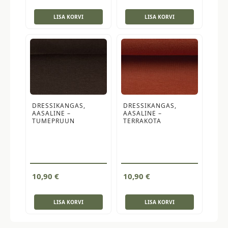
oli:
is:
LISA KORVI
LISA KORVI
17,50 €.
13,50 €.
DRESSIKANGAS,
DRESSIKANGAS,
AASALINE –
AASALINE –
TUMEPRUUN
TERRAKOTA
10,90
€
10,90
€
LISA KORVI
LISA KORVI