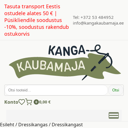
Tasuta transport Eestis
ostudele alates 50 € |
Tel: +372 53 484952
Püsikliendile soodustus
info@kangakaubamaja.ee
-10%, soodustus rakendub
ostukorvis
Otsi:
Otsi
Konto
0,00
€
0
Esileht
/
Dressikangas
/
Dressikangast