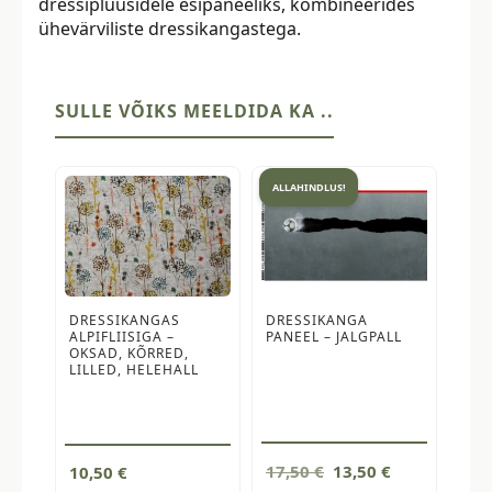
dressipluusidele esipaneeliks, kombineerides
ühevärviliste dressikangastega.
SULLE VÕIKS MEELDIDA KA ..
ALLAHINDLUS!
DRESSIKANGAS
DRESSIKANGA
ALPIFLIISIGA –
PANEEL – JALGPALL
OKSAD, KÕRRED,
LILLED, HELEHALL
Algne
Current
17,50
€
13,50
€
10,50
€
hind
price