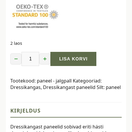
2 laos
−
+
LISA KORVI
Dressikangast
paneel,
40x50
Tootekood:
paneel - jalgpall
Kategooriad:
cm,
Dressikangas
,
Dressikangast paneelid
Silt:
paneel
jalgpall
kogus
KIRJELDUS
Dressikangast paneelid sobivad eriti hästi