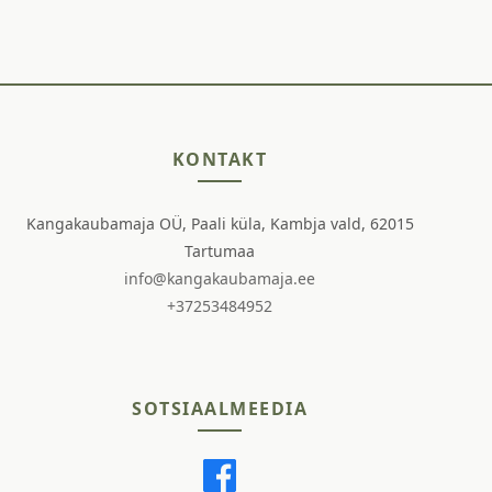
KONTAKT
Kangakaubamaja OÜ, Paali küla, Kambja vald, 62015
Tartumaa
info@kangakaubamaja.ee
+37253484952
SOTSIAALMEEDIA