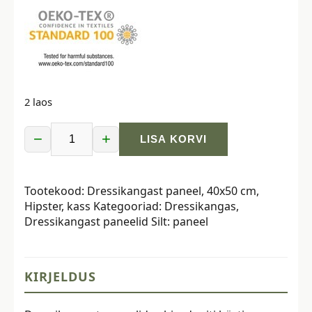
2 laos
−
+
LISA KORVI
Dressikangast
paneel,
40x50
Tootekood:
Dressikangast paneel, 40x50 cm,
cm,
Hipster, kass
Kategooriad:
Dressikangas
,
Hipster,
Dressikangast paneelid
Silt:
paneel
kass
kogus
KIRJELDUS