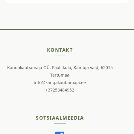
KONTAKT
Kangakaubamaja OÜ, Paali küla, Kambja vald, 62015
Tartumaa
info@kangakaubamaja.ee
+37253484952
SOTSIAALMEEDIA