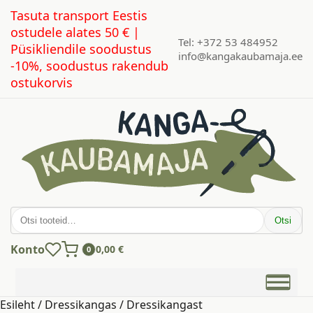
Tasuta transport Eestis
ostudele alates 50 € |
Tel: +372 53 484952
Püsikliendile soodustus
info@kangakaubamaja.ee
-10%, soodustus rakendub
ostukorvis
Otsi:
Otsi
Konto
0,00
€
0
Esileht
/
Dressikangas
/
Dressikangast