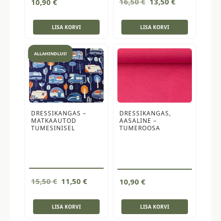
Algne
Current
16,50
€
13,50
€
10,90
€
hind
price
oli:
is:
LISA KORVI
LISA KORVI
16,50 €.
13,50 €.
ALLAHINDLUS!
DRESSIKANGAS –
DRESSIKANGAS,
MATKAAUTOD
AASALINE –
TUMESINISEL
TUMEROOSA
Algne
Current
15,50
€
11,50
€
10,90
€
hind
price
oli:
is:
LISA KORVI
LISA KORVI
15,50 €.
11,50 €.