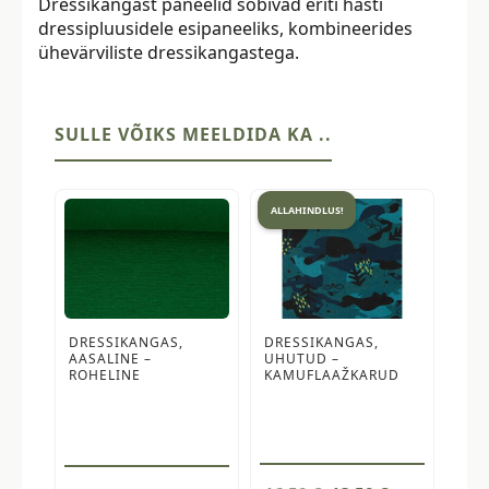
Dressikangast paneelid sobivad eriti hästi
dressipluusidele esipaneeliks, kombineerides
ühevärviliste dressikangastega.
SULLE VÕIKS MEELDIDA KA ..
ALLAHINDLUS!
DRESSIKANGAS,
DRESSIKANGAS,
AASALINE –
UHUTUD –
ROHELINE
KAMUFLAAŽKARUD