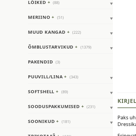
LÕIKED
(88)
MERIINO
(51)
MUUD KANGAD
(222)
ÕMBLUSTARVIKUD
(1379)
PAKENDID
(3)
PUUVILL/LINA
(343)
SOFTSHELL
(89)
KIRJE
SOODUSPAKKUMISED
(231)
Paks uh
SOONIKUD
(181)
Dressik
Erinevat