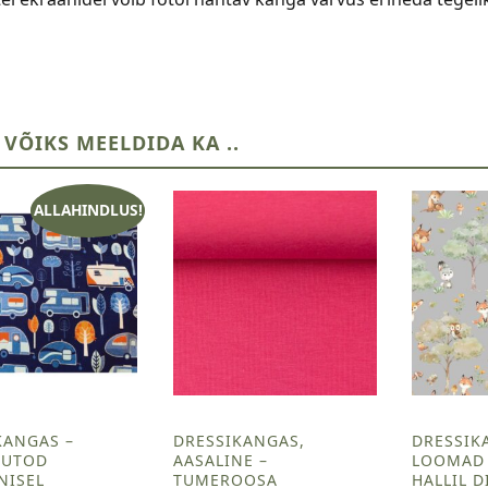
 VÕIKS MEELDIDA KA ..
ALLAHINDLUS!
KANGAS –
DRESSIKANGAS,
DRESSIK
AUTOD
AASALINE –
LOOMAD 
NISEL
TUMEROOSA
HALLIL D