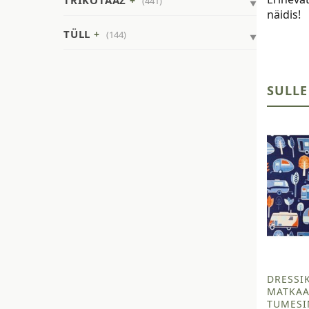
TRIKOTAAŽ
(441)
näidis!
TÜLL
(144)
SULLE
DRESSI
MATKA
TUMESI