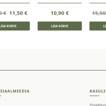
Algne
Current
50
€
11,50
€
10,90
€
15,5
hind
price
oli:
is:
LISA KORVI
LISA KORVI
L
15,50 €.
11,50 €.
SIAALMEEDIA
KASULI
Privaatsu