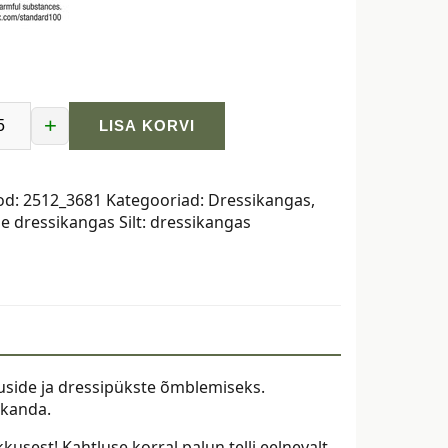
+
LISA KORVI
ngas,
od:
2512_3681
Kategooriad:
Dressikangas
,
ne dressikangas
Silt:
dressikangas
asel
uuside ja dressipükste õmblemiseks.
 kanda.
kusest! Kahtluse korral palun telli eelnevalt