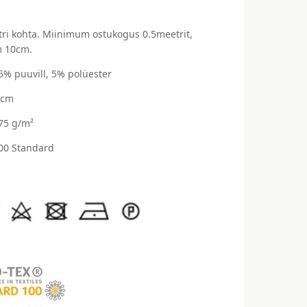
ri kohta. Miinimum ostukogus 0.5meetrit,
 10cm.
95% puuvill, 5% polüester
 cm
275 g/m²
00 Standard