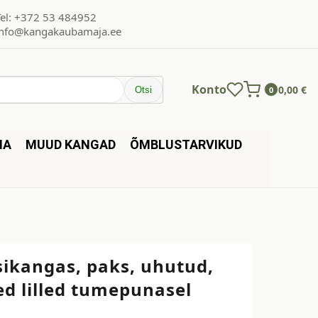
Tel: +372 53 484952
info@kangakaubamaja.ee
Konto
0,00
€
Otsi
0
NA
MUUD KANGAD
ÕMBLUSTARVIKUD
sikangas, paks, uhutud,
ed lilled tumepunasel