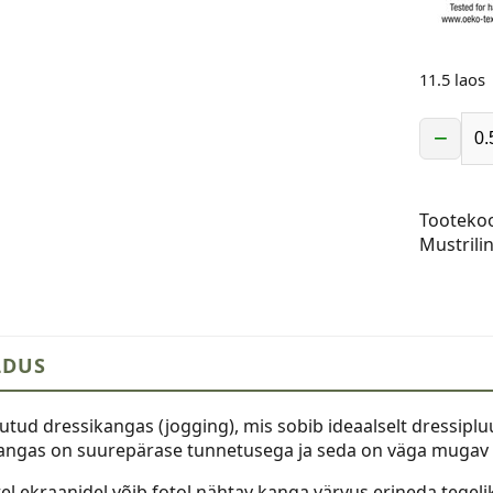
11.5 laos
−
Dressika
paks,
uhutud,
Tooteko
suured
Mustrili
lilled
tumepun
kogus
LDUS
utud dressikangas (jogging), mis sobib ideaalselt dressipl
angas on suurepärase tunnetusega ja seda on väga mugav
el ekraanidel võib fotol nähtav kanga värvus erineda tegelik