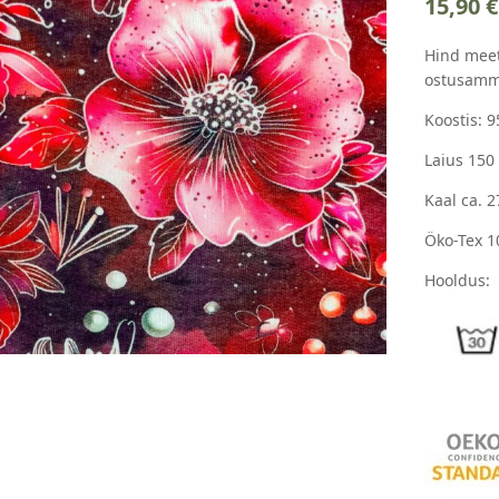
15,90
€
Hind meet
ostusamm
Koostis: 
Laius 150
Kaal ca. 
Öko-Tex 1
Hooldus: