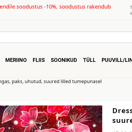
kliendile soodustus -10%, soodustus rakendub
MERIINO
FLIIS
SOONIKUD
TÜLL
PUUVILL/LI
ngas, paks, uhutud, suured lilled tumepunasel
Dres
suur