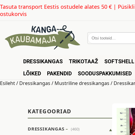
Tasuta transport Eestis ostudele alates 50 € | Püsi
ostukorvis
Otsi:
DRESSIKANGAS
TRIKOTAAŽ
SOFTSHELL
LÕIKED
PAKENDID
SOODUSPAKKUMISED
Esileht
/
Dressikangas
/
Mustriline dressikangas
/ Dressika
KATEGOORIAD
DRESSIKANGAS
(460)