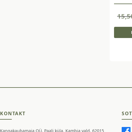
15,
KONTAKT
SOT
Kangakaubamaja OÜ, Paali küla, Kambja vald, 62015