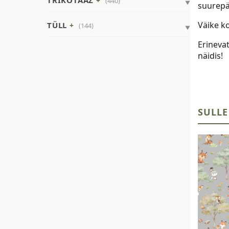
TRIKOTAAŽ
(440)
suurepä
Väike k
TÜLL
(144)
Erinevat
näidis!
SULLE