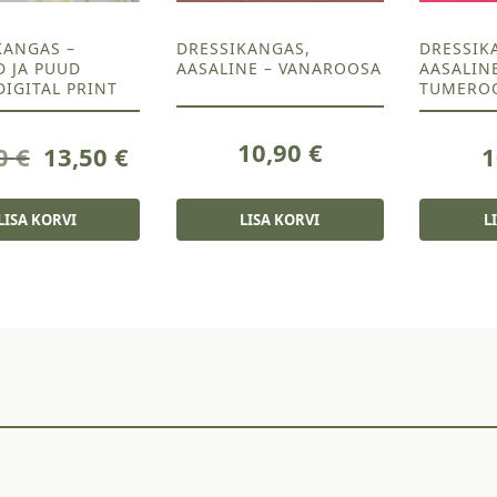
KANGAS –
DRESSIKANGAS,
DRESSIK
 JA PUUD
AASALINE – VANAROOSA
AASALIN
DIGITAL PRINT
TUMERO
10,90
€
Algne
Current
50
€
13,50
€
1
hind
price
oli:
is:
LISA KORVI
LISA KORVI
L
15,50 €.
13,50 €.