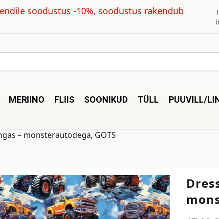
kliendile soodustus -10%, soodustus rakendub
MERIINO
FLIIS
SOONIKUD
TÜLL
PUUVILL/LI
ngas – monsterautodega, GOTS
Dres
mons