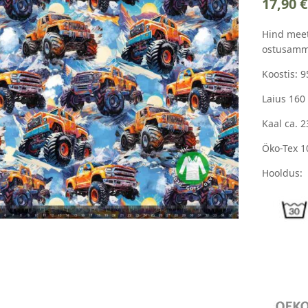
17,90
€
Hind meet
ostusamm
Koostis: 9
Laius 160
Kaal ca. 
Öko-Tex 1
Hooldus: