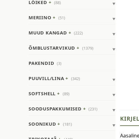
LÕIKED
(88)
MERIINO
(51)
MUUD KANGAD
(222)
ÕMBLUSTARVIKUD
(1379)
PAKENDID
(3)
PUUVILL/LINA
(342)
SOFTSHELL
(89)
SOODUSPAKKUMISED
(231)
KIRJE
SOONIKUD
(181)
Aasalin