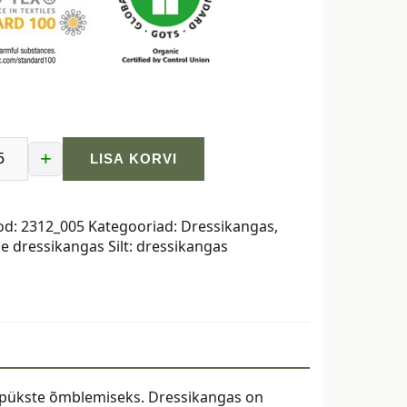
+
LISA KORVI
angas
autodega,
od:
2312_005
Kategooriad:
Dressikangas
,
ne dressikangas
Silt:
dressikangas
ssipükste õmblemiseks. Dressikangas on