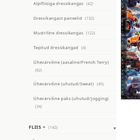
Alpifliisiga dressikangas
(42)
Dressikangast paneelid
(132)
Mustriline dressikangas
(122)
Tepitud dressikangad
(4)
Ühevärviline (aasaline/French Terry)
(82)
Ühevärviline (uhutud/Sweat)
(45)
Ühevärviline paks (uhutud/Jogging)
(34)
FLIIS
(142)