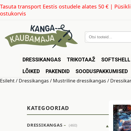
Tasuta transport Eestis ostudele alates 50 € | Püsi
ostukorvis
Otsi:
DRESSIKANGAS
TRIKOTAAŽ
SOFTSHELL
LÕIKED
PAKENDID
SOODUSPAKKUMISED
Esileht
/
Dressikangas
/
Mustriline dressikangas
/ Dressika
KATEGOORIAD
DRESSIKANGAS
(460)