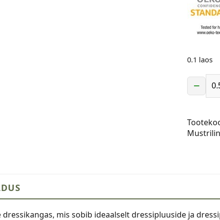
0.1 laos
−
Dressik
-
monster
Tooteko
GOTS
Mustrili
kogus
LDUS
e dressikangas, mis sobib ideaalselt dressipluuside ja dre