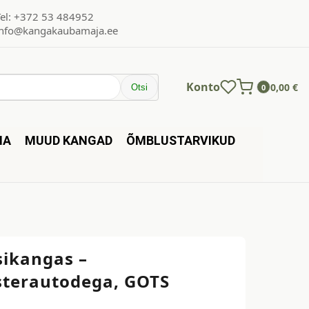
Tel: +372 53 484952
info@kangakaubamaja.ee
Konto
0,00
€
Otsi
0
NA
MUUD KANGAD
ÕMBLUSTARVIKUD
sikangas –
terautodega, GOTS