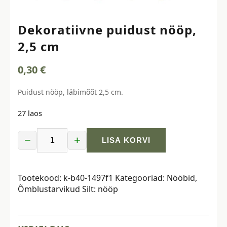
Dekoratiivne puidust nööp,
2,5 cm
0,30
€
Puidust nööp, läbimõõt 2,5 cm.
27 laos
−
+
LISA KORVI
Dekoratiivne
puidust
nööp,
Tootekood:
k-b40-1497f1
Kategooriad:
Nööbid
,
2,5
Õmblustarvikud
Silt:
nööp
cm
kogus