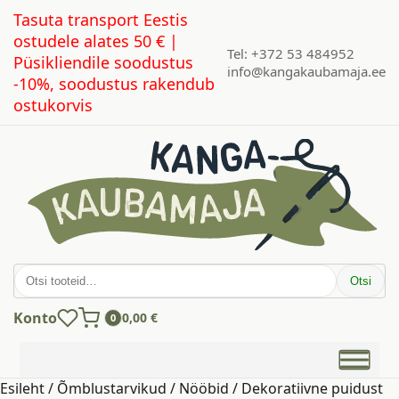
Tasuta transport Eestis
ostudele alates 50 € |
Tel: +372 53 484952
Püsikliendile soodustus
info@kangakaubamaja.ee
-10%, soodustus rakendub
ostukorvis
Otsi:
Otsi
Konto
0,00
€
0
Esileht
/
Õmblustarvikud
/
Nööbid
/ Dekoratiivne puidust