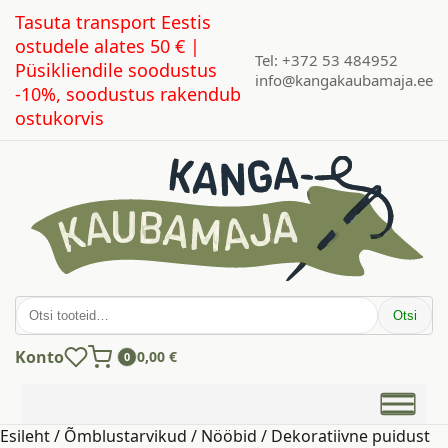
Tasuta transport Eestis
ostudele alates 50 € |
Tel: +372 53 484952
Püsikliendile soodustus
info@kangakaubamaja.ee
-10%, soodustus rakendub
ostukorvis
Otsi:
Otsi
Konto
0,00
€
0
Esileht
/
Õmblustarvikud
/
Nööbid
/ Dekoratiivne puidust