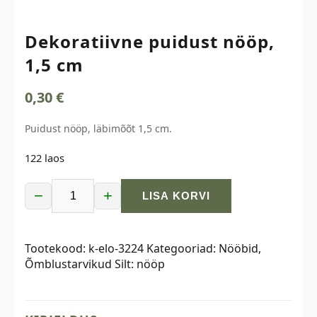
Dekoratiivne puidust nööp,
1,5 cm
0,30
€
Puidust nööp, läbimõõt 1,5 cm.
122 laos
−
+
LISA KORVI
Dekoratiivne
puidust
nööp,
Tootekood:
k-elo-3224
Kategooriad:
Nööbid
,
1,5
Õmblustarvikud
Silt:
nööp
cm
kogus