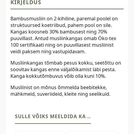
KIRJELDUS
Bambusmusliin on 2-kihiline, paremal poolel on
struktuursed koetriibud, pahem pool on sile.
Kangas koosneb 30% bambusest ning 70%
puuvillast. Antud musliinkangas omab Öko-tex
100 sertifikaati ning on puuvillasest musliinist
veidi paksem ning vastupidavam.
Musliinkangas tõmbab pesus kokku, seetõttu on
soovitav kangas enne väljalõikamist läbi pesta.
Kanga kokkutõmbuvus võib olla kuni 10%.
Musliinist on mõnus õmmelda beebitekke,
mähkmeid, suveriideid, kleite ning seelikuid.
SULLE VÕIKS MEELDIDA KA ..