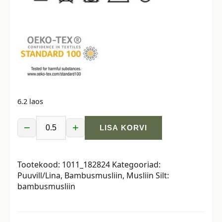
6.2 laos
−
+
LISA KORVI
Bambusmusliin
-
2-
Tootekood:
1011_182824
Kategooriad:
kihiline,
Puuvill/Lina
,
Bambusmusliin
,
Musliin
Silt:
karamellipruun
bambusmusliin
kogus