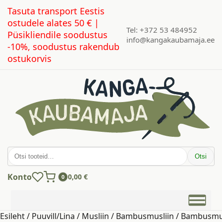
Tasuta transport Eestis
ostudele alates 50 € |
Tel: +372 53 484952
Püsikliendile soodustus
info@kangakaubamaja.ee
-10%, soodustus rakendub
ostukorvis
Otsi:
Otsi
Konto
0,00
€
0
Esileht
/
Puuvill/Lina
/
Musliin
/
Bambusmusliin
/ Bambusmus