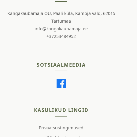
Kangakaubamaja OÜ, Paali küla, Kambja vald, 62015
Tartumaa
info@kangakaubamaja.ee
+37253484952
SOTSIAALMEEDIA
KASULIKUD LINGID
Privaatsustingimused