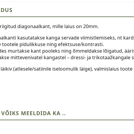
LDUS
riigitud diagonaalkant, mille laius on 20mm.
alkanti kasutatakse kanga servade viimistlemiseks, nt kard
e tootele pidulikkuse ning efektsuse/kontrasti.
s murtakse kant pooleks ning õmmeldakse lõigatud, ääris
kse mittevenivatel kangastel – dressi- ja trikotaažkangale s
läikiv (atlesele/satiinile iseloomulik läige), valmislaius too
 VÕIKS MEELDIDA KA ..