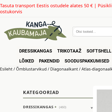
Tasuta transport Eestis ostudele alates 50 € | Püsi
ostukorvis
Otsi:
DRESSIKANGAS
TRIKOTAAŽ
SOFTSHELL
LÕIKED
PAKENDID
SOODUSPAKKUMISED
Esileht
/
Õmblustarvikud
/
Diagonaalkant
/ Atlas-diagonaa
KATEGOORIAD
DRESSIKANGAS
(460)