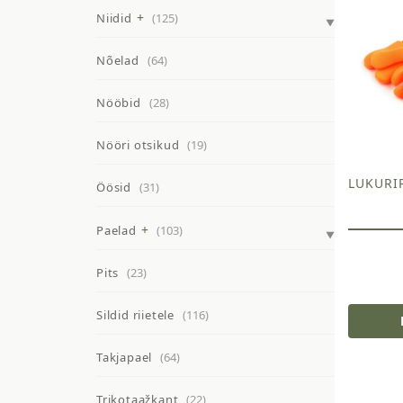
Niidid
(125)
Nõelad
(64)
Nööbid
(28)
Nööri otsikud
(19)
LUKURI
Öösid
(31)
Paelad
(103)
Pits
(23)
Sildid riietele
(116)
Takjapael
(64)
Trikotaažkant
(22)