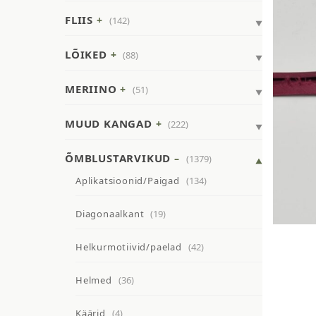
FLIIS
(142)
LÕIKED
(88)
MERIINO
(51)
MUUD KANGAD
(222)
ÕMBLUSTARVIKUD
(1379)
Aplikatsioonid/Paigad
(134)
Diagonaalkant
(19)
Helkurmotiivid/paelad
(42)
Helmed
(36)
Käärid
(4)