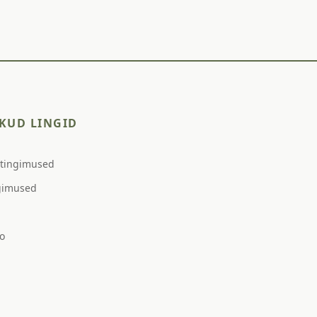
KUD LINGID
stingimused
gimused
o