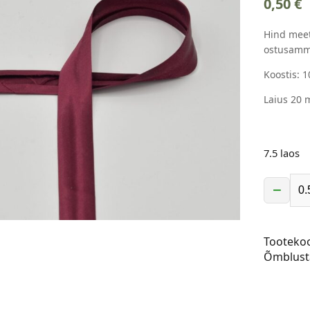
0,50
€
Hind meet
ostusamm
Koostis: 
Laius 20 
7.5 laos
−
Atlas-
diagonaa
20
Tooteko
mm,
Õmblust
bordoop
kogus