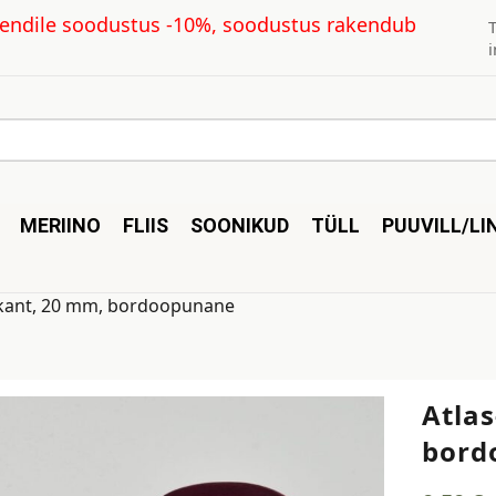
kliendile soodustus -10%, soodustus rakendub
MERIINO
FLIIS
SOONIKUD
TÜLL
PUUVILL/LI
lkant, 20 mm, bordoopunane
Atla
bord