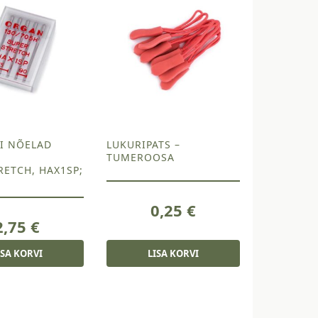
I NÕELAD
LUKURIPATS –
TUMEROOSA
RETCH, HAX1SP;
0,25
€
2,75
€
ISA KORVI
LISA KORVI