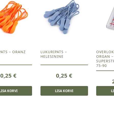
PATS – ORANZ
LUKURIPATS –
OVERLOK
HELESININE
ORGAN –
SUPERST
75-90
0,25
€
0,25
€
LISA KORVI
LISA KORVI
L