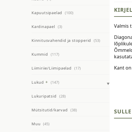
KIRJE
Kapuutsipaelad
(100)
Valmis t
Kardinapael
(3)
Diagona
Kinnitusvahendid ja stopperid
(53)
lõplikul
Õmmelde
Kummid
(117)
kasutata
Kant on 
Liimiriie/Liimipaelad
(17)
Lukud
(147)
Lukuripatsid
(28)
Mütsitutid/karvad
(38)
SULLE
Muu
(45)