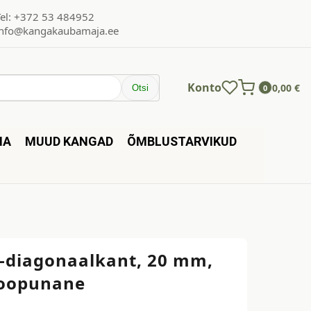
Tel: +372 53 484952
info@kangakaubamaja.ee
Konto
0,00
€
Otsi
0
NA
MUUD KANGAD
ÕMBLUSTARVIKUD
s-diagonaalkant, 20 mm,
oopunane