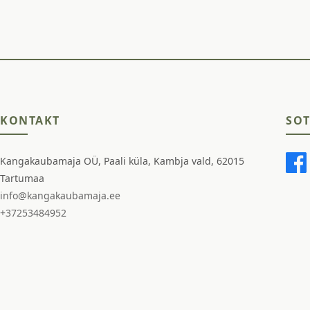
KONTAKT
SOT
Kangakaubamaja OÜ, Paali küla, Kambja vald, 62015
Tartumaa
info@kangakaubamaja.ee
+37253484952