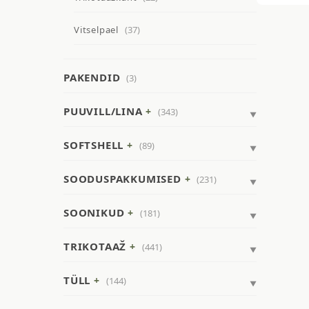
Vitselpael
(37)
PAKENDID
(3)
PUUVILL/LINA
(343)
SOFTSHELL
(89)
SOODUSPAKKUMISED
(231)
SOONIKUD
(181)
TRIKOTAAŽ
(441)
TÜLL
(144)