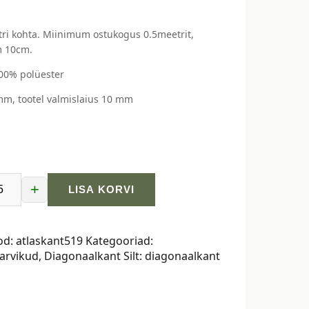
ri kohta. Miinimum ostukogus 0.5meetrit,
 10cm.
100% polüester
mm, tootel valmislaius 10 mm
+
LISA KORVI
lkant,
od:
atlaskant519
Kategooriad:
arvikud
,
Diagonaalkant
Silt:
diagonaalkant
unane