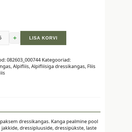
+
LISA KORVI
ga
ngas
od:
082603_000744
Kategooriad:
angas
,
Alpifliis
,
Alpifliisiga dressikangas
,
Fliis
ine
iis
a paksem dressikangas. Kanga pealmine pool
 jakkide, dressipluuside, dressipükste, laste