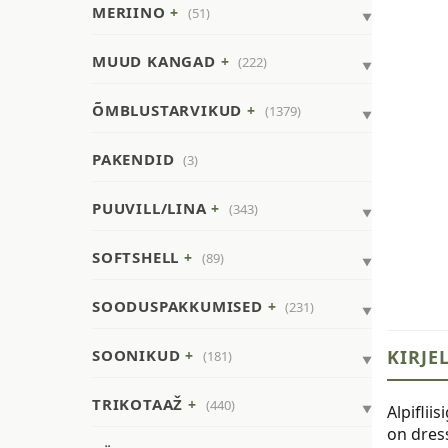
MERIINO
(51)
MUUD KANGAD
(222)
ÕMBLUSTARVIKUD
(1379)
PAKENDID
(3)
PUUVILL/LINA
(343)
SOFTSHELL
(89)
SOODUSPAKKUMISED
(231)
SOONIKUD
KIRJE
(181)
TRIKOTAAŽ
(440)
Alpifli
on dress