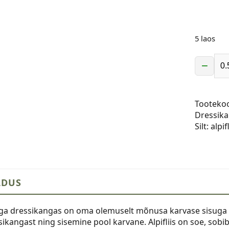
5 laos
−
Alpifliisi
dressika
-
Tooteko
tume
Dressik
teksasin
Silt:
alpifl
kogus
LDUS
isiga dressikangas on oma olemuselt mõnusa karvase sisug
ikangast ning sisemine pool karvane. Alpifliis on soe, sobib