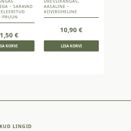
ANGAS
DRESSIKANGAS,
SIGA – SÄRAVAD
AASALINE –
MELEERITUD
KIIVIROHELINE
S-PRUUN
10,90
€
1,50
€
ISA KORVI
LISA KORVI
KUD LINGID