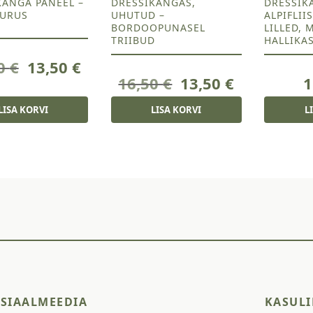
KANGA PANEEL –
DRESSIKANGAS,
DRESSIK
URUS
UHUTUD –
ALPIFLII
BORDOOPUNASEL
LILLED, 
TRIIBUD
HALLIKA
Algne
Current
50
€
13,50
€
Algne
Current
16,50
€
13,50
€
1
hind
price
hind
price
oli:
is:
LISA KORVI
LISA KORVI
L
oli:
is:
17,50 €.
13,50 €.
16,50 €.
13,50 €.
SIAALMEEDIA
KASULI