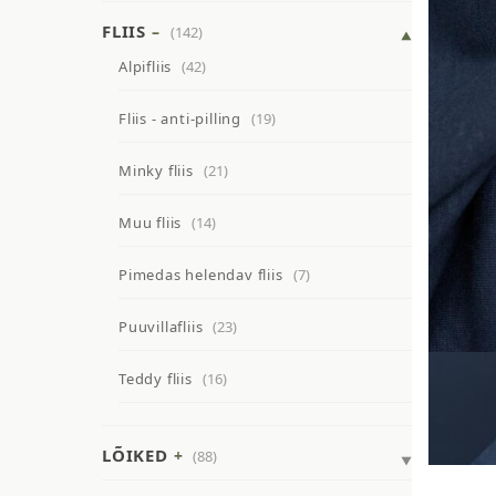
FLIIS
(142)
Alpifliis
(42)
Fliis - anti-pilling
(19)
Minky fliis
(21)
Muu fliis
(14)
Pimedas helendav fliis
(7)
Puuvillafliis
(23)
Teddy fliis
(16)
LÕIKED
(88)