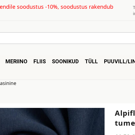
kliendile soodustus -10%, soodustus rakendub
MERIINO
FLIIS
SOONIKUD
TÜLL
PUUVILL/LI
sasinine
Alpif
tume