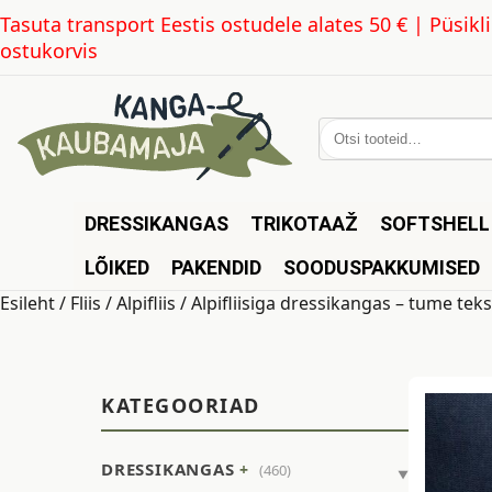
Tasuta transport Eestis ostudele alates 50 € | Püsi
ostukorvis
Otsi:
DRESSIKANGAS
TRIKOTAAŽ
SOFTSHELL
LÕIKED
PAKENDID
SOODUSPAKKUMISED
Esileht
/
Fliis
/
Alpifliis
/ Alpifliisiga dressikangas – tume tek
KATEGOORIAD
DRESSIKANGAS
(460)