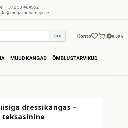
Tel: +372 53 484952
info@kangakaubamaja.ee
Konto
0,00
€
Otsi
0
NA
MUUD KANGAD
ÕMBLUSTARVIKUD
liisiga dressikangas –
 teksasinine