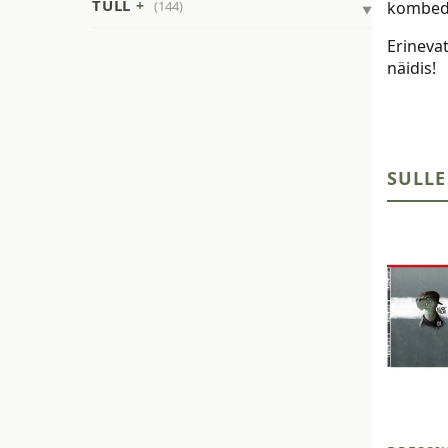
TÜLL
(144)
kombede
Erinevat
näidis!
SULLE