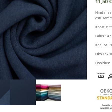
11,50
€
Hind meet
ostusamm
Koostis: 
Laius 147
Kaal ca. 
Öko-Tex 1
Hooldus: