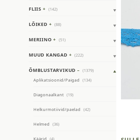
FLIIS
(142)
LÕIKED
(88)
MERIINO
(51)
MUUD KANGAD
(222)
ÕMBLUSTARVIKUD
(1379)
Aplikatsioonid/Paigad
(134)
Diagonaalkant
(19)
Helkurmotiivid/paelad
(42)
Helmed
(36)
Käärid
(4)
SULLE