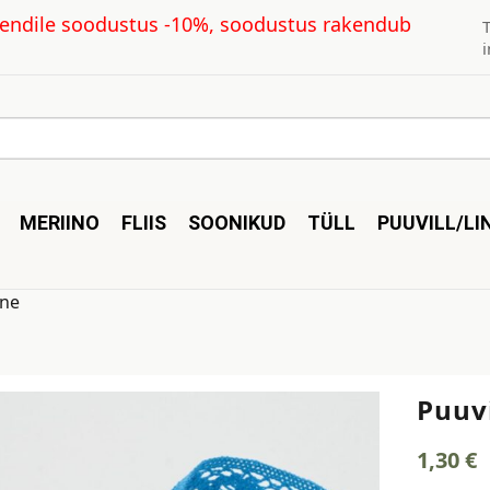
kliendile soodustus -10%, soodustus rakendub
MERIINO
FLIIS
SOONIKUD
TÜLL
PUUVILL/LI
ine
Puuvi
1,30
€