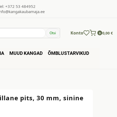
Tel: +372 53 484952
info@kangakaubamaja.ee
Konto
0,00
€
Otsi
0
NA
MUUD KANGAD
ÕMBLUSTARVIKUD
llane pits, 30 mm, sinine