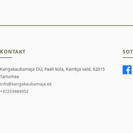
KONTAKT
SOT
Kangakaubamaja OÜ, Paali küla, Kambja vald, 62015
Tartumaa
info@kangakaubamaja.ee
+37253484952