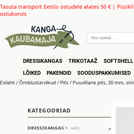
Tasuta transport Eestis ostudele alates 50 € | Püsi
ostukorvis
Otsi:
DRESSIKANGAS
TRIKOTAAŽ
SOFTSHELL
LÕIKED
PAKENDID
SOODUSPAKKUMISED
Esileht
/
Õmblustarvikud
/
Pits
/ Puuvillane pits, 30 mm, sin
KATEGOORIAD
DRESSIKANGAS
(460)