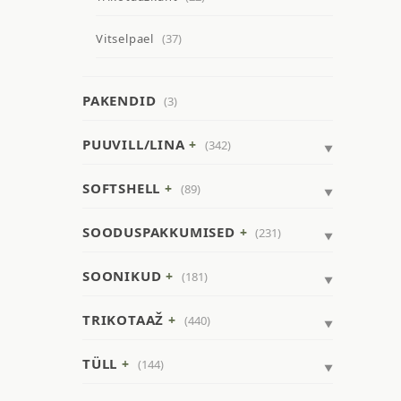
Vitselpael
(37)
PAKENDID
(3)
PUUVILL/LINA
(342)
SOFTSHELL
(89)
SOODUSPAKKUMISED
(231)
SOONIKUD
(181)
TRIKOTAAŽ
(440)
TÜLL
(144)