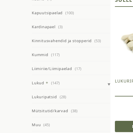
Kapuutsipaelad
(100)
Kardinapael
(3)
Kinnitusvahendid ja stopperid
(53)
Kummid
(117)
Liimiriie/Liimipaelad
(17)
LUKURIP
Lukud
(147)
Lukuripatsid
(28)
Mütsitutid/karvad
(38)
Muu
(45)