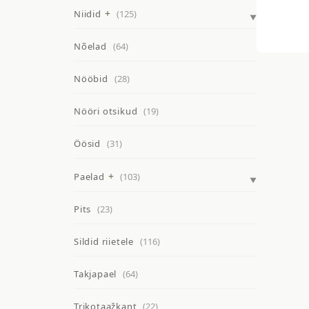
Niidid
(125)
Nõelad
(64)
Nööbid
(28)
Nööri otsikud
(19)
Öösid
(31)
Paelad
(103)
Pits
(23)
Sildid riietele
(116)
Takjapael
(64)
Trikotaažkant
(22)