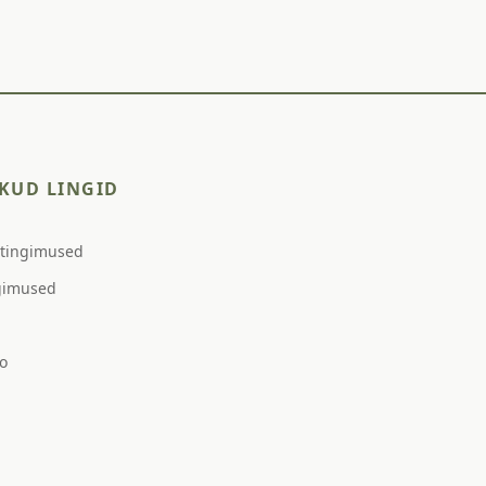
KUD LINGID
stingimused
gimused
o