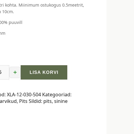
ri kohta. Miinimum ostukogus 0.5meetrit,
 10cm.
100% puuvill
 mm
+
LISA KORVI
ne
od:
XLA-12-030-504
Kategooriad:
arvikud
,
Pits
Sildid:
pits
,
sinine