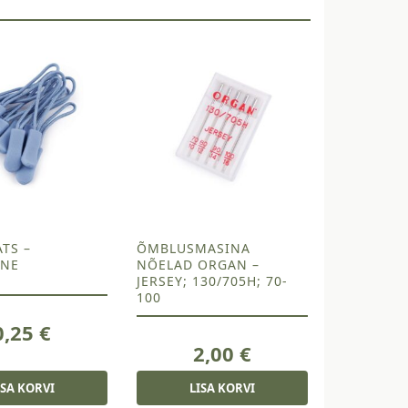
TS –
ÕMBLUSMASINA
INE
NÕELAD ORGAN –
JERSEY; 130/705H; 70-
100
0,25
€
2,00
€
ISA KORVI
LISA KORVI