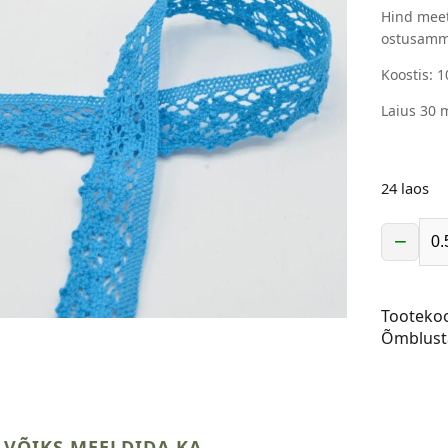
Hind meet
ostusamm
Koostis: 
Laius 30
24 laos
−
Puuvilla
pits,
30
Tooteko
mm,
Õmblust
sinine
kogus
 VÕIKS MEELDIDA KA ..