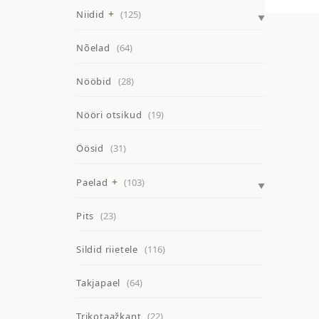
Niidid
(125)
Nõelad
(64)
Nööbid
(28)
Nööri otsikud
(19)
Öösid
(31)
Paelad
(103)
Pits
(23)
Sildid riietele
(116)
Takjapael
(64)
Trikotaažkant
(22)