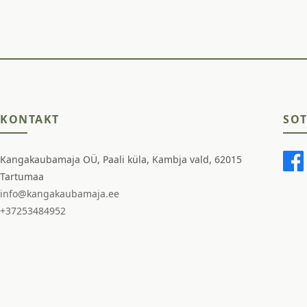
KONTAKT
SOT
Kangakaubamaja OÜ, Paali küla, Kambja vald, 62015
Tartumaa
info@kangakaubamaja.ee
+37253484952