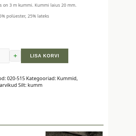
s on 3 m kummi. Kummi laius 20 mm.
75% polüester, 25% lateks
+
LISA KORVI
od:
020-515
Kategooriad:
Kummid
,
arvikud
Silt:
kumm