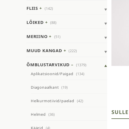
FLIIS
(142)
LÕIKED
(88)
MERIINO
(51)
MUUD KANGAD
(222)
ÕMBLUSTARVIKUD
(1379)
Aplikatsioonid/Paigad
(134)
Diagonaalkant
(19)
Helkurmotiivid/paelad
(42)
SULLE
Helmed
(36)
Käärid
(4)