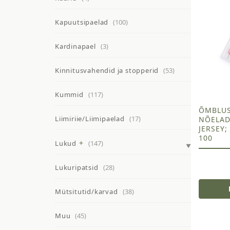
Kapuutsipaelad
(100)
Kardinapael
(3)
Kinnitusvahendid ja stopperid
(53)
Kummid
(117)
ÕMBLU
Liimiriie/Liimipaelad
(17)
NÕELAD
JERSEY;
100
Lukud
(147)
Lukuripatsid
(28)
Mütsitutid/karvad
(38)
Muu
(45)