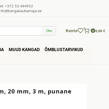
Tel: +372 53 484952
info@kangakaubamaja.ee
Konto
0,00
€
Otsi
0
NA
MUUD KANGAD
ÕMBLUSTARVIKUD
, 20 mm, 3 m, punane