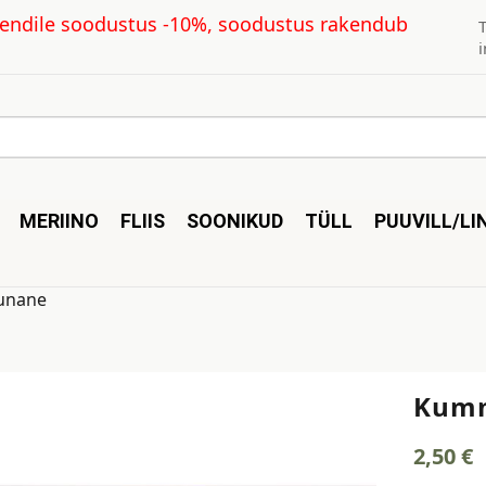
kliendile soodustus -10%, soodustus rakendub
MERIINO
FLIIS
SOONIKUD
TÜLL
PUUVILL/LI
unane
Kumm
2,50
€