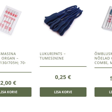
SMASINA
LUKURIPATS –
ÕMBLUS
 ORGAN –
TUMESININE
NÕELAD 
 130/705H; 70-
COMBI, 
0,25
€
2,00
€
LISA KORVI
LISA KORVI
L