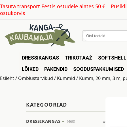
Tasuta transport Eestis ostudele alates 50 € | Püsi
ostukorvis
Otsi:
DRESSIKANGAS
TRIKOTAAŽ
SOFTSHELL
LÕIKED
PAKENDID
SOODUSPAKKUMISED
Esileht
/
Õmblustarvikud
/
Kummid
/ Kumm, 20 mm, 3 m, p
KATEGOORIAD
DRESSIKANGAS
(460)