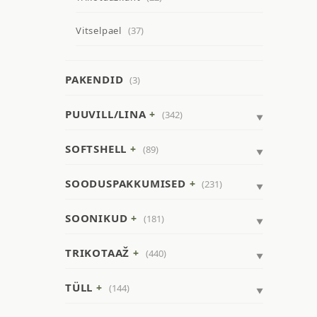
Vitselpael
(37)
PAKENDID
(3)
PUUVILL/LINA
(342)
SOFTSHELL
(89)
SOODUSPAKKUMISED
(231)
SOONIKUD
(181)
TRIKOTAAŽ
(440)
TÜLL
(144)