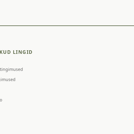
KUD LINGID
stingimused
gimused
o