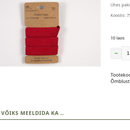
Ühes paki
Koostis: 
10 laos
−
Kumm,
20
mm,
Tooteko
3
Õmblust
m,
punane
kogus
 VÕIKS MEELDIDA KA ..